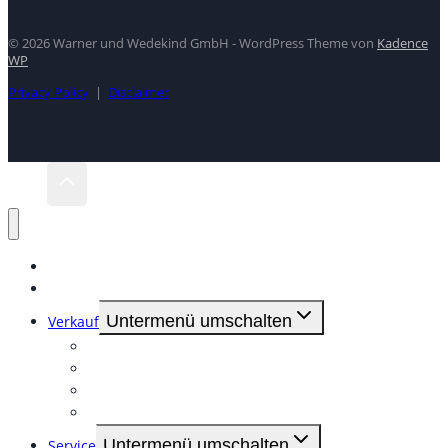
© 2026 Warner und Wedekind GmbH - WordPress Theme von
Kadence
WP
Privacy Policy
|
Disclaimer
Home
Mietpark
Untermenü umschalten
Verkauf
Gebrauchte
Liebherr-Turmdrehkrane
Lissmac
GEDA-Gerüstaufzüge
Untermenü umschalten
Service