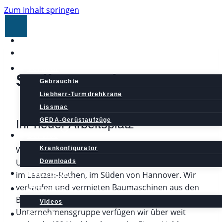
Zum Inhalt springen
Home
Mietpark
Verkauf
Stellenangebote
Gebrauchte
Liebherr-Turmdrehkrane
Lissmac
GEDA-Gerüstaufzüge
Ihr neuer Arbeitsplatz
Service
Krankonfigurator
Wir sind ein Mittelständisches familiengeführtes
Unternehmen der Baumaschinen Branche mit Sitz
Downloads
Newsletter
im Laatzen-Rethen, im Süden von Hannover. Wir
verkaufen und vermieten Baumaschinen aus den
Aktuelles
Bereichen der Hebetechnik.
In der
Videos
Unternehmensgruppe verfügen wir über weit
Kontakt