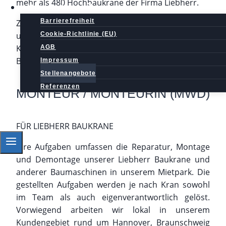
mehr als 480 Hochbaukrane der Firma Liebherr.
Unternehmen
Barrierefreiheit
Zusätzlich zur Instandhaltung und Montagen
Cookie-Richtlinie (EU)
unserer eigenen Mietgeräte betreuen wir auch die
Krane und Maschinen für den Kundeneigenen
AGB
Bestand.
Impressum
Stellenangebote
Referenzen
MONTEUR / MONTEURIN (MWD)
FÜR LIEBHERR BAUKRANE
Ihre Aufgaben umfassen die Reparatur, Montage
und Demontage unserer Liebherr Baukrane und
anderer Baumaschinen in unserem Mietpark. Die
gestellten Aufgaben werden je nach Kran sowohl
im Team als auch eigenverantwortlich gelöst.
Vorwiegend arbeiten wir lokal in unserem
Kundengebiet rund um Hannover, Braunschweig