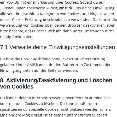
i
t
e
ein Pop-Up mit einer Erklärung über Cookies. Sobald du auf
o
l
e
v
n
c
t
c
„Einstellungen speichern“ klickst, gibst du uns deine Einwilligung
s
e
r
i
t
e
o
o
alle von dir gewählten Kategorien von Cookies und Plugins wie in
e
m
v
c
t
w
s
m
dieser Cookie-Erklärung beschrieben zu verwenden. Du kannst die
r
e
i
e
o
o
e
p
Verwendung von Cookies über deinen Browser deaktivieren, aber
v
n
c
g
s
r
r
l
bitte beachte, dass unsere Website dann unter Umständen nicht
i
t
e
o
e
d
v
i
richtig funktioniert.
c
o
g
o
r
p
i
a
e
r
o
g
v
7.1 Verwalte deine Einwilligungseinstellungen
r
c
n
g
o
l
i
e
e
z
o
g
e
c
s
f
Du hast die Cookie-Richtlinie ohne Javascript-Unterstützung
o
l
-
e
s
a
geladen. Unter AMP kannst du den Button zum Zustimmen der
g
e
f
s
c
Einwilligung unten auf der Seite verwenden.
l
-
o
o
e
e
m
8. Aktivierung/Deaktivierung und Löschen
n
n
b
-
a
t
von Cookies
s
o
r
p
s
t
o
e
s
i
Du kannst deinen Internetbrowser verwenden um automatisch
k
c
g
oder manuell Cookies zu löschen. Du kannst außerdem
a
e
spezifizieren ob spezielle Cookies nicht platziert werden sollen.
p
s
Eine andere Möglichkeit ist es deinen Internetbrowser derart