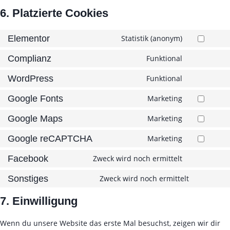
6. Platzierte Cookies
Elementor
Statistik (anonym)
C
o
Complianz
Funktional
C
n
o
s
WordPress
Funktional
C
n
e
o
s
Google Fonts
Marketing
n
C
n
e
t
o
s
Google Maps
Marketing
n
t
C
n
e
t
o
o
s
Google reCAPTCHA
Marketing
n
t
C
s
n
e
t
o
o
e
s
Facebook
Zweck wird noch ermittelt
n
t
C
s
n
r
e
t
o
o
e
s
Sonstiges
Zweck wird noch ermittelt
v
n
t
C
s
n
r
e
i
t
o
o
e
s
7. Einwilligung
v
n
c
t
s
n
r
e
i
t
e
o
e
s
v
n
c
Wenn du unsere Website das erste Mal besuchst, zeigen wir dir
t
e
s
r
e